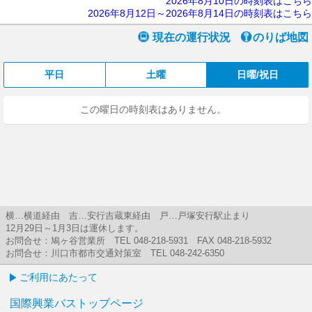
2026年8月10日の時刻表はこちら
2026年8月12日～2026年8月14日の時刻表はこちら
現在の運行状況
のりば地図
平日
土曜
日曜/祝日
この曜日の時刻表はありません。
横…横道経由 吉…安行吉蔵東経由 戸…戸塚安行駅止まり
12月29日～1月3日は運休します。
お問合せ：鳩ヶ谷営業所 TEL 048-218-5931 FAX 048-218-5932
お問合せ：川口市都市交通対策室 TEL 048-242-6350
ご利用にあたって
国際興業バストップページ