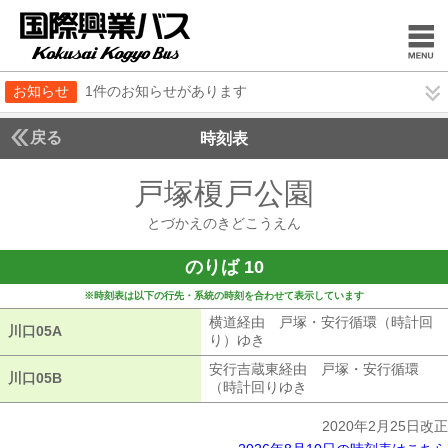
お知らせ
1件のお知らせがあります
戻る
時刻表
戸塚榎戸公園
とづかえ
とづかえのきどこうえん
のりば 10
※時刻表は以下の行先・系統の時刻を合わせて表示しています
横道経由 戸塚・安行循環（時計回
川口05A
川口05A
り）ゆき
横道経由 戸塚・安行循環（
安行吉蔵東経由 戸塚・安行循環
川口05B
川口05B
（時計回りゆき
安行吉蔵東経由 戸塚
2020年2月25日改正