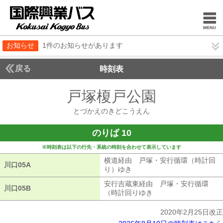
お知らせ
1件のお知らせがあります
戻る
時刻表
戸塚榎戸公園
とづかえ
とづかえのきどこうえん
のりば 10
※時刻表は以下の行先・系統の時刻を合わせて表示しています
横道経由 戸塚・安行循環（時計回
川口05A
川口05A
り）ゆき
横道経由 戸塚・安行循環（
安行吉蔵東経由 戸塚・安行循環
川口05B
川口05B
（時計回りゆき
安行吉蔵東経由 戸塚
2020年2月25日改正