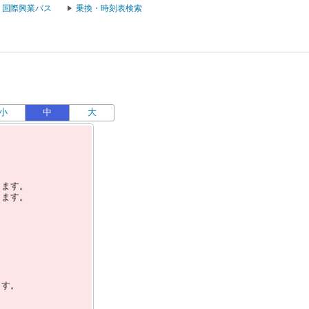
国際興業バス
乗換・時刻表検索
小
中
大
します。
します。
ます。