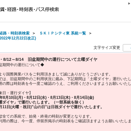
経路・時刻表検索
＞
ＳＫＩＰシティ東 系統一覧
＞
022年12月22日改正)
文字サイズ変更
10・8/12～8/14 旧盆期間中の運行について土曜ダイヤ
盆期間中の運行について◆
より国際興業バスをご利用頂きまして誠にありがとうございます。
では、旧盆期間中のご利用状況に鑑み、下記期間は「土曜ダイヤ」運行いた
用の際は時刻表を今一度ご確認のうえ、ご利用くださいますようお願いいた
象日・運行ダイヤ】
5年
8月10日(月)・8月12日(水)・8月13日(木)・8月14日(金)
曜ダイヤ」
で運行いたします。（一部系統を除く）
月11日(火曜・祝日)”
山の日
”は
日祝ダイヤ
で運行いたします。
ぼ全ての系統で、始発・終発の時刻が変更となります。
利用の際は、今一度、
停留所掲示の時刻表をご確認頂ますようお願いいたし