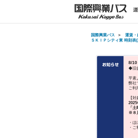
国際興業バス
＞
運賃・
ＳＫＩＰシティ東 時刻表(2
8/
◆旧
平素
弊社
ご利
【対
202
「土
※８
・ほ
・ご