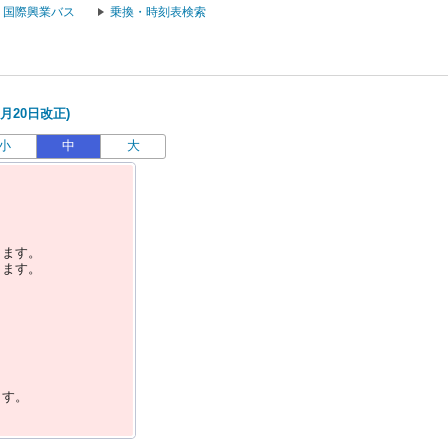
国際興業バス
乗換・時刻表検索
月20日改正)
小
中
大
します。
します。
ます。