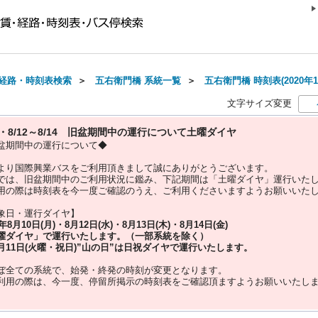
経路・時刻表検索
＞
五右衛門橋 系統一覧
＞
五右衛門橋 時刻表(2020年1
文字サイズ変更
10・8/12～8/14 旧盆期間中の運行について土曜ダイヤ
盆期間中の運行について◆
より国際興業バスをご利用頂きまして誠にありがとうございます。
では、旧盆期間中のご利用状況に鑑み、下記期間は「土曜ダイヤ」運行いた
用の際は時刻表を今一度ご確認のうえ、ご利用くださいますようお願いいた
象日・運行ダイヤ】
5年
8月10日(月)・8月12日(水)・8月13日(木)・8月14日(金)
曜ダイヤ」
で運行いたします。（一部系統を除く）
月11日(火曜・祝日)”
山の日
”は
日祝ダイヤ
で運行いたします。
ぼ全ての系統で、始発・終発の時刻が変更となります。
利用の際は、今一度、
停留所掲示の時刻表をご確認頂ますようお願いいたし