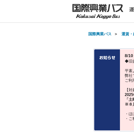
国際興業バス
＞
運賃・
8/
◆旧
平素
弊社
ご利
【対
202
「土
※８
・ほ
・ご