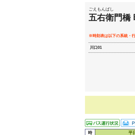
ごえもんばし
五右衛門橋
※時刻表は以下の系統・
川口01
時
平