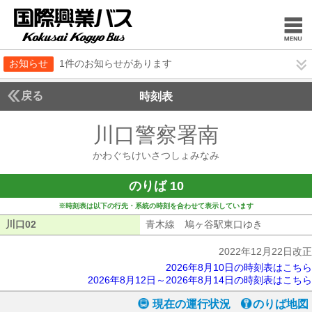
お知らせ
1件のお知らせがあります
戻る
時刻表
川口警察署南
かわぐち
かわぐちけいさつしょみなみ
のりば 10
※時刻表は以下の行先・系統の時刻を合わせて表示しています
川口02
川口02
青木線 鳩ヶ谷駅東口ゆき
青木線 鳩
2022年12月22日改正
2026年8月10日の時刻表はこちら
2026年8月12日～2026年8月14日の時刻表はこちら
現在の運行状況
のりば地図