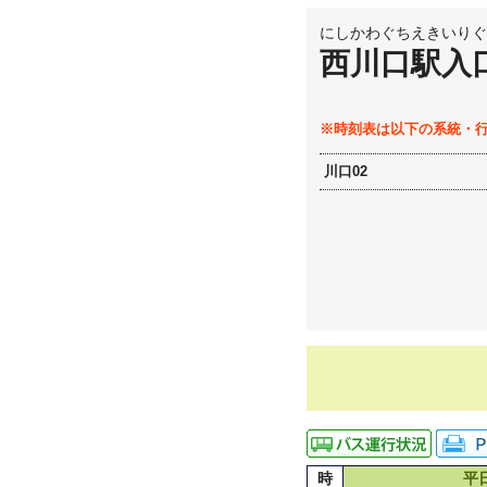
にしかわぐちえきいりぐ
西川口駅入
※時刻表は以下の系統・
川口02
時
平