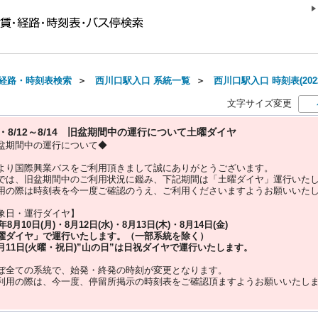
経路・時刻表検索
＞
西川口駅入口 系統一覧
＞
西川口駅入口 時刻表(202
文字サイズ変更
10・8/12～8/14 旧盆期間中の運行について土曜ダイヤ
盆期間中の運行について◆
より国際興業バスをご利用頂きまして誠にありがとうございます。
では、旧盆期間中のご利用状況に鑑み、下記期間は「土曜ダイヤ」運行いた
用の際は時刻表を今一度ご確認のうえ、ご利用くださいますようお願いいた
象日・運行ダイヤ】
5年
8月10日(月)・8月12日(水)・8月13日(木)・8月14日(金)
曜ダイヤ」
で運行いたします。（一部系統を除く）
月11日(火曜・祝日)”
山の日
”は
日祝ダイヤ
で運行いたします。
ぼ全ての系統で、始発・終発の時刻が変更となります。
利用の際は、今一度、
停留所掲示の時刻表をご確認頂ますようお願いいたし