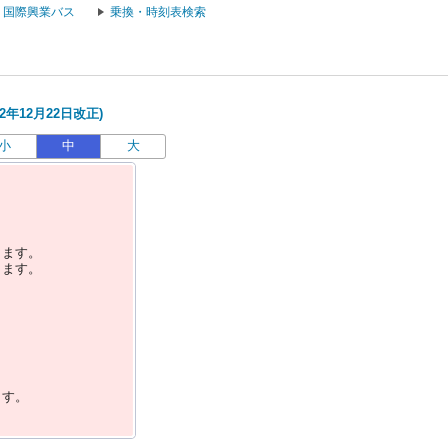
国際興業バス
乗換・時刻表検索
2年12月22日改正)
小
中
大
します。
します。
ます。