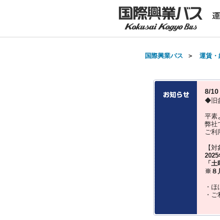
国際興業バス
＞
運賃・
8/
◆旧
平素
弊社
ご利
【対
202
「土
※８
・ほ
・ご