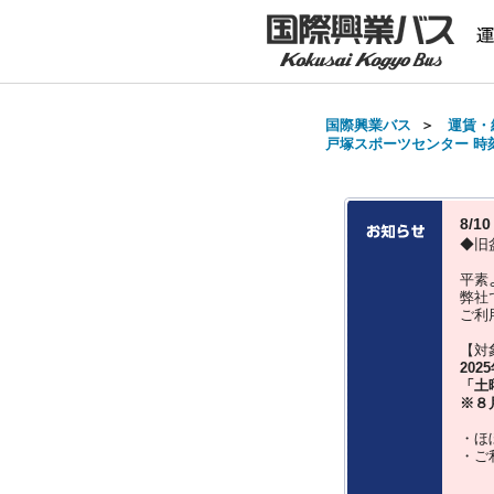
国際興業バス
＞
運賃・
戸塚スポーツセンター 時刻表
8/
◆旧
平素
弊社
ご利
【対
202
「土
※８
・ほ
・ご