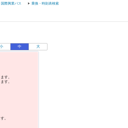
国際興業バス
乗換・時刻表検索
小
中
大
します。
します。
ます。