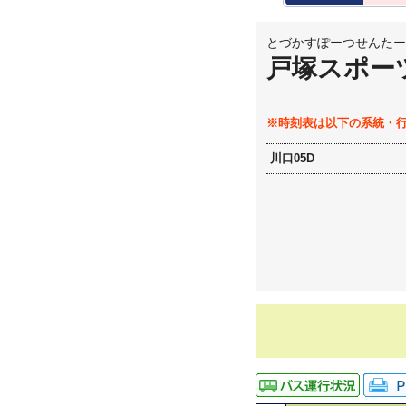
とづかすぽーつせんたー
戸塚スポー
※時刻表は以下の系統・
川口05D