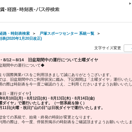
経路・時刻表検索
＞
戸塚スポーツセンター 系統一覧
＞
(2020年1月20日改正)
文字サイズ変更
10・8/12～8/14 旧盆期間中の運行について土曜ダイヤ
盆期間中の運行について◆
より国際興業バスをご利用頂きまして誠にありがとうございます。
では、旧盆期間中のご利用状況に鑑み、下記期間は「土曜ダイヤ」運行いた
用の際は時刻表を今一度ご確認のうえ、ご利用くださいますようお願いいた
象日・運行ダイヤ】
5年
8月10日(月)・8月12日(水)・8月13日(木)・8月14日(金)
曜ダイヤ」
で運行いたします。（一部系統を除く）
月11日(火曜・祝日)”
山の日
”は
日祝ダイヤ
で運行いたします。
ぼ全ての系統で、始発・終発の時刻が変更となります。
利用の際は、今一度、
停留所掲示の時刻表をご確認頂ますようお願いいたし