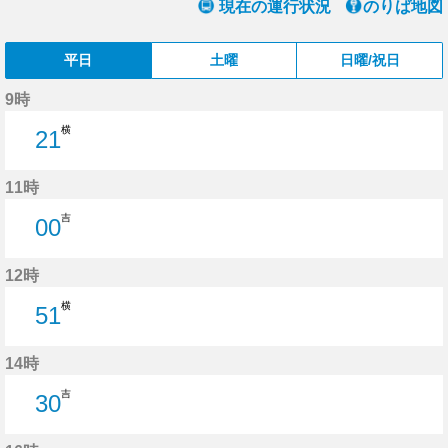
現在の運行状況
のりば地図
平日
土曜
日曜/祝日
9時
横
21
21分はつ
11時
吉
00
0分はつ
12時
横
51
51分はつ
14時
吉
30
30分はつ