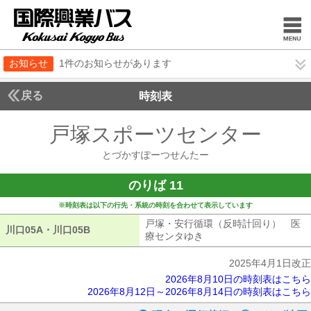
お知らせ
1件のお知らせがあります
戻る
時刻表
戸塚スポーツセンター
とづ
とづかすぽーつせんたー
のりば 11
※時刻表は以下の行先・系統の時刻を合わせて表示しています
戸塚・安行循環（反時計回り） 医
川口05A・川口05B
川口05A・川口05B
療センタゆき
戸塚・安行循環（反時計
2025年4月1日改正
2026年8月10日の時刻表はこちら
2026年8月12日～2026年8月14日の時刻表はこちら