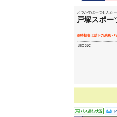
とづかすぽーつせんたー
戸塚スポー
※時刻表は以下の系統・
川口05C