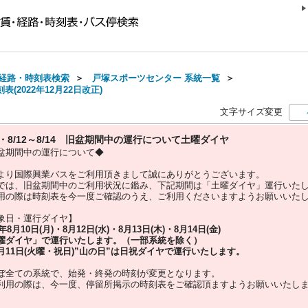
経路・時刻表検索
＞
戸塚スポーツセンター 系統一覧
＞
(2022年12月22日改正)
文字サイズ変更
10・8/12～8/14 旧盆期間中の運行について土曜ダイヤ
盆期間中の運行について◆
より国際興業バスをご利用頂きまして誠にありがとうございます。
では、旧盆期間中のご利用状況に鑑み、下記期間は「土曜ダイヤ」運行いた
用の際は時刻表を今一度ご確認のうえ、ご利用くださいますようお願いいた
象日・運行ダイヤ】
5年
8月10日(月)・8月12日(水)・8月13日(木)・8月14日(金)
曜ダイヤ」
で運行いたします。（一部系統を除く）
月11日(火曜・祝日)”
山の日
”は
日祝ダイヤ
で運行いたします。
ぼ全ての系統で、始発・終発の時刻が変更となります。
利用の際は、今一度、
停留所掲示の時刻表をご確認頂ますようお願いいたし