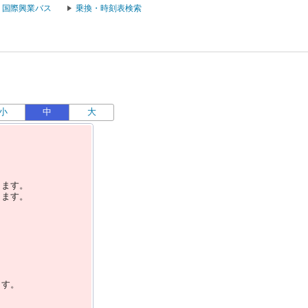
国際興業バス
乗換・時刻表検索
小
中
大
します。
します。
ます。