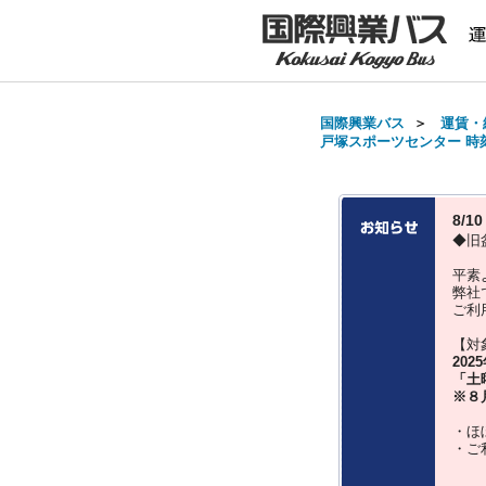
国際興業バス
＞
運賃・
戸塚スポーツセンター 時刻表
8/
◆旧
平素
弊社
ご利
【対
202
「土
※８
・ほ
・ご