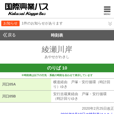
お知らせ
1件のお知らせがあります
戻る
時刻表
綾瀬川岸
あやせがわ
あやせがわきし
のりば 10
※時刻表は以下の行先・系統の時刻を合わせて表示しています
横道経由 戸塚・安行循環（時計回
川口05A
川口05A
り）ゆき
横道経由 戸塚・安行循環（
安行吉蔵東経由 戸塚・安行循環
川口05B
川口05B
（時計回りゆき
安行吉蔵東経由 戸塚
2020年2月25日改正