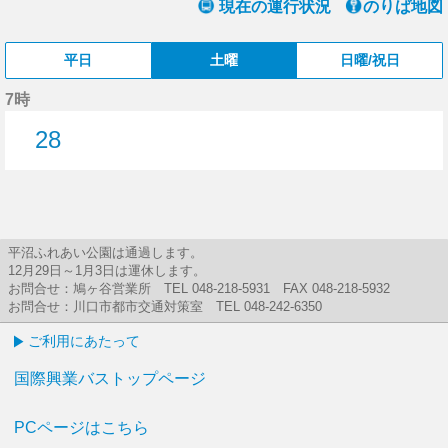
現在の運行状況
のりば地図
平日
土曜
日曜/祝日
7時
28
28分はつ
平沼ふれあい公園は通過します。
12月29日～1月3日は運休します。
お問合せ：鳩ヶ谷営業所 TEL 048-218-5931 FAX 048-218-5932
お問合せ：川口市都市交通対策室 TEL 048-242-6350
ご利用にあたって
国際興業バストップページ
PCページはこちら