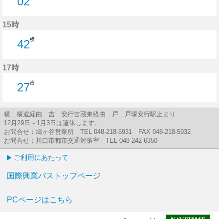
02
2分はつ
15時
横
42
42分はつ
17時
吉
27
27分はつ
横…横道経由 吉…安行吉蔵東経由 戸…戸塚安行駅止まり
12月29日～1月3日は運休します。
お問合せ：鳩ヶ谷営業所 TEL 048-218-5931 FAX 048-218-5932
お問合せ：川口市都市交通対策室 TEL 048-242-6350
ご利用にあたって
国際興業バストップページ
PCページはこちら