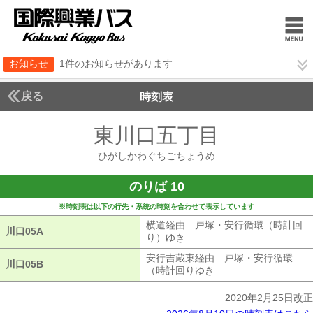
お知らせ
1件のお知らせがあります
戻る
時刻表
東川口五丁目
ひがしか
ひがしかわぐちごちょうめ
のりば 10
※時刻表は以下の行先・系統の時刻を合わせて表示しています
横道経由 戸塚・安行循環（時計回
川口05A
川口05A
り）ゆき
横道経由 戸塚・安行循環（
安行吉蔵東経由 戸塚・安行循環
川口05B
川口05B
（時計回りゆき
安行吉蔵東経由 戸塚
2020年2月25日改正