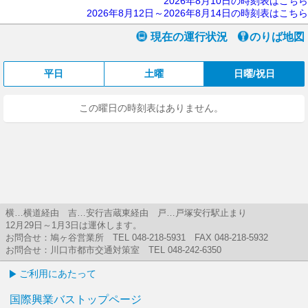
2026年8月10日の時刻表はこちら
2026年8月12日～2026年8月14日の時刻表はこちら
現在の運行状況
のりば地図
平日
土曜
日曜/祝日
この曜日の時刻表はありません。
横…横道経由 吉…安行吉蔵東経由 戸…戸塚安行駅止まり
12月29日～1月3日は運休します。
お問合せ：鳩ヶ谷営業所 TEL 048-218-5931 FAX 048-218-5932
お問合せ：川口市都市交通対策室 TEL 048-242-6350
ご利用にあたって
国際興業バストップページ