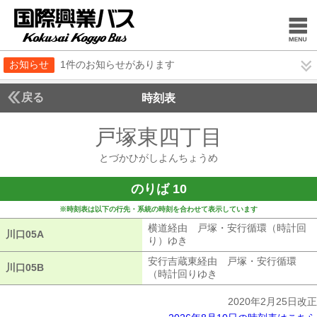
お知らせ
1件のお知らせがあります
戻る
時刻表
戸塚東四丁目
とづかひ
とづかひがしよんちょうめ
のりば 10
※時刻表は以下の行先・系統の時刻を合わせて表示しています
横道経由 戸塚・安行循環（時計回
川口05A
川口05A
り）ゆき
横道経由 戸塚・安行循環（
安行吉蔵東経由 戸塚・安行循環
川口05B
川口05B
（時計回りゆき
安行吉蔵東経由 戸塚
2020年2月25日改正