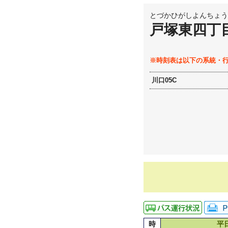
とづかひがしよんちょう
戸塚東四丁
※時刻表は以下の系統・
川口05C
時
平