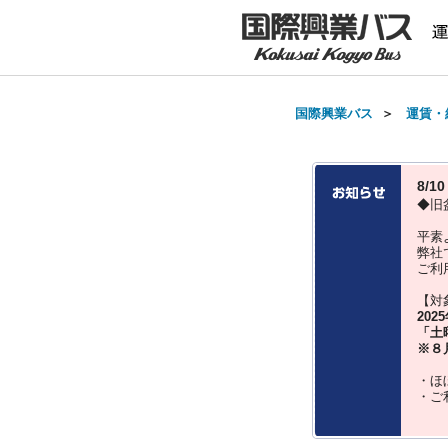
国際興業バス
＞
運賃・
8/
◆旧
平素
弊社
ご利
【対
202
「土
※８
・ほ
・ご