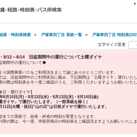
経路・時刻表検索
＞
戸塚東四丁目 系統一覧
＞
戸塚東四丁目 時刻表(202
文字サイズ変更
10・8/12～8/14 旧盆期間中の運行について土曜ダイヤ
盆期間中の運行について◆
より国際興業バスをご利用頂きまして誠にありがとうございます。
では、旧盆期間中のご利用状況に鑑み、下記期間は「土曜ダイヤ」運行いた
用の際は時刻表を今一度ご確認のうえ、ご利用くださいますようお願いいた
象日・運行ダイヤ】
5年
8月10日(月)・8月12日(水)・8月13日(木)・8月14日(金)
曜ダイヤ」
で運行いたします。（一部系統を除く）
月11日(火曜・祝日)”
山の日
”は
日祝ダイヤ
で運行いたします。
ぼ全ての系統で、始発・終発の時刻が変更となります。
利用の際は、今一度、
停留所掲示の時刻表をご確認頂ますようお願いいたし