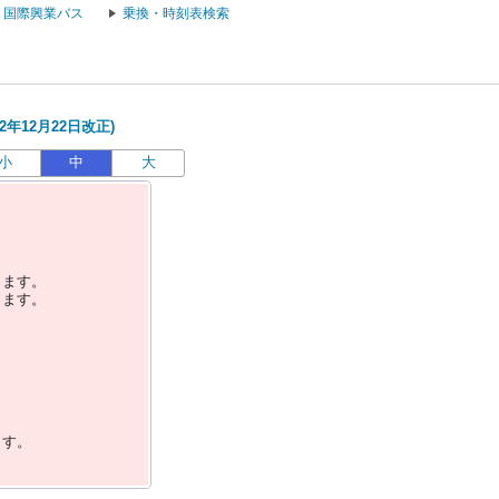
国際興業バス
乗換・時刻表検索
2年12月22日改正)
小
中
大
します。
します。
ます。