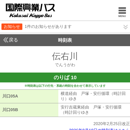
お知らせ
1件のお知らせがあります
戻る
時刻表
伝右川
でんうがわ
でんうがわ
のりば 10
※時刻表は以下の行先・系統の時刻を合わせて表示しています
横道経由 戸塚・安行循環（時計回
川口05A
川口05A
り）ゆき
横道経由 戸塚・安行循環（
安行吉蔵東経由 戸塚・安行循環
川口05B
川口05B
（時計回りゆき
安行吉蔵東経由 戸塚
2020年2月25日改正