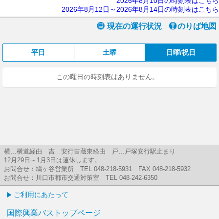
2026年8月10日の時刻表はこちら
2026年8月12日～2026年8月14日の時刻表はこちら
現在の運行状況
のりば地図
平日
土曜
日曜/祝日
この曜日の時刻表はありません。
横…横道経由 吉…安行吉蔵東経由 戸…戸塚安行駅止まり
12月29日～1月3日は運休します。
お問合せ：鳩ヶ谷営業所 TEL 048-218-5931 FAX 048-218-5932
お問合せ：川口市都市交通対策室 TEL 048-242-6350
ご利用にあたって
国際興業バストップページ