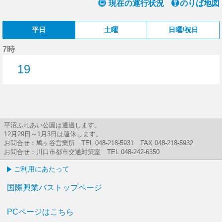
現在の運行状況
のりば地図
平日
土曜
日曜/祝日
7時
19
19分はつ
平沼ふれあい公園は通過します。
12月29日～1月3日は運休します。
お問合せ：鳩ヶ谷営業所 TEL 048-218-5931 FAX 048-218-5932
お問合せ：川口市都市交通対策室 TEL 048-242-6350
ご利用にあたって
国際興業バストップページ
PCページはこちら