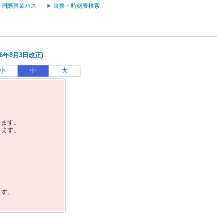
国際興業バス
乗換・時刻表検索
6年8月3日改正)
小
中
大
します。
します。
ます。