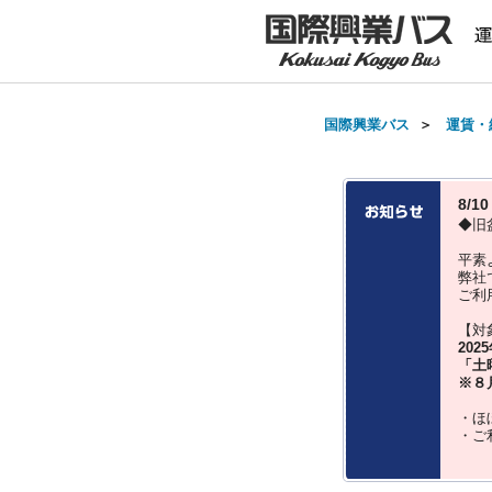
国際興業バス
＞
運賃・
8/
◆旧
平素
弊社
ご利
【対
202
「土
※８
・ほ
・ご