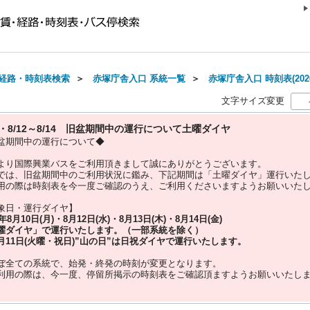
経路・時刻表検索
＞
赤塚庁舎入口 系統一覧
＞
赤塚庁舎入口 時刻表(202
文字サイズ変更
10・8/12～8/14 旧盆期間中の運行について土曜ダイヤ
盆期間中の運行について◆
より国際興業バスをご利用頂きまして誠にありがとうございます。
では、旧盆期間中のご利用状況に鑑み、下記期間は「土曜ダイヤ」運行いた
用の際は時刻表を今一度ご確認のうえ、ご利用くださいますようお願いいた
象日・運行ダイヤ】
5年
8月10日(月)・8月12日(水)・8月13日(木)・8月14日(金)
曜ダイヤ」
で運行いたします。（一部系統を除く）
月11日(火曜・祝日)”
山の日
”は
日祝ダイヤ
で運行いたします。
ぼ全ての系統で、始発・終発の時刻が変更となります。
利用の際は、今一度、
停留所掲示の時刻表をご確認頂ますようお願いいたし