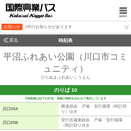
お知らせ
1件のお知らせがあります
戻る
時刻表
平沼ふれあい公園（川口市コミ
ュニティ）
ひらぬま
ひらぬまふれあいこうえん
のりば 10
※時刻表は以下の行先・系統の時刻を合わせて表示しています
横道経由 戸塚・安行循環（時計回
川口05A
川口05A
り）ゆき
横道経由 戸塚・安行循環（
安行吉蔵東経由 戸塚・安行循環
川口05B
川口05B
（時計回りゆき
安行吉蔵東経由 戸塚