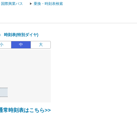
国際興業バス
乗換・時刻表検索
 時刻表(特別ダイヤ)
小
中
大
通常時刻表はこちら>>