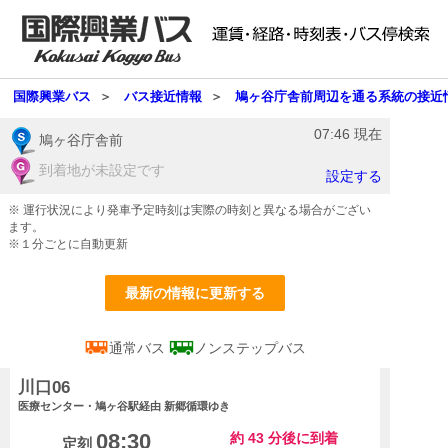
国際興業バス
＞
バス接近情報
＞
鳩ヶ谷庁舎前周辺を通る系統の接近
07:46
現在
鳩ヶ谷庁舎前
到着地が未設定です
設定する
※ 運行状況により発車予定時刻は実際の時刻と異なる場合がござい
ます。
※１分ごとに自動更新
最新の情報に更新する
通常バス
ノンステップバス
川口06
医療センター・鳩ヶ谷駅経由 新郷循環
ゆき
08:30
約
43
分後に到着
定刻