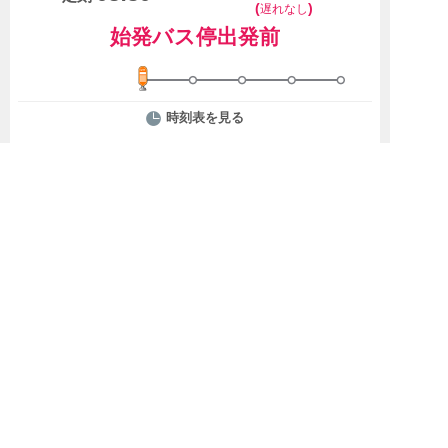
(
)
遅れなし
始発バス停出発前
時刻表を見る