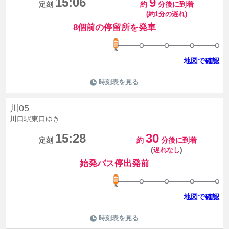
15:06
9
定刻
約
分後に到着
(約1分の遅れ)
8個前の停留所を発車
地図で確認
時刻表を見る
川05
川口駅東口ゆき
15:28
30
定刻
約
分後に到着
(
)
遅れなし
始発バス停出発前
地図で確認
時刻表を見る