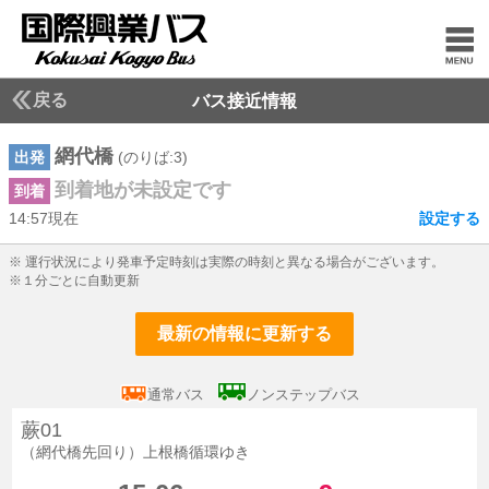
戻る
バス接近情報
網代橋
出発
(のりば:3)
到着地が未設定です
到着
14:57現在
設定する
14じ57ふん現在
※ 運行状況により発車予定時刻は実際の時刻と異なる場合がございます。
※１分ごとに自動更新
最新の情報に更新する
通常バス
ノンステップバス
蕨01
（網代橋先回り）上根橋循環ゆき