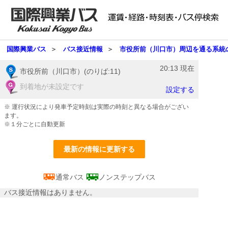
国際興業バス
＞
バス接近情報
＞
市役所前（川口市）周辺を通る系統
20:13
現在
市役所前（川口市）(のりば:11)
到着地が未設定です
設定する
※ 運行状況により発車予定時刻は実際の時刻と異なる場合がござい
ます。
※１分ごとに自動更新
最新の情報に更新する
通常バス
ノンステップバス
バス接近情報はありません。