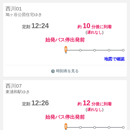
西川01
鳩ヶ谷公団住宅ゆき
12:24
10
定刻
約
分後に到着
(
)
遅れなし
始発バス停出発前
地図で確認
時刻表を見る
西川07
東浦和駅ゆき
12:26
12
定刻
約
分後に到着
(
)
遅れなし
始発バス停出発前