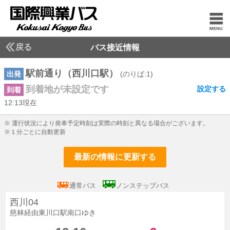
戻る
バス接近情報
駅前通り（西川口駅）
出発
(のりば:1)
到着地が未設定です
設定する
到着
12:13現在
12じ13ふん現在
※ 運行状況により発車予定時刻は実際の時刻と異なる場合がございます。
※１分ごとに自動更新
最新の情報に更新する
通常バス
ノンステップバス
西川04
慈林経由東川口駅南口ゆき