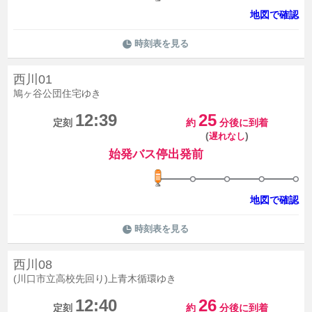
地図で確認
時刻表を見る
西川01
鳩ヶ谷公団住宅ゆき
12:39
25
定刻
約
分後に到着
(
)
遅れなし
始発バス停出発前
地図で確認
時刻表を見る
西川08
(川口市立高校先回り)上青木循環ゆき
12:40
26
定刻
約
分後に到着