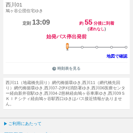
西川01
鳩ヶ谷公団住宅ゆき
13:09
55
定刻
約
分後に到着
(
)
遅れなし
始発バス停出発前
地図で確認
時刻表を見る
西川11（地蔵橋先回り）網代橋循環ゆき,西川11（網代橋先回
り）網代橋循環ゆき,西川07-2伊刈消防署ゆき,西川06医療センタ
ー経由新井宿駅ゆき,西川04-2慈林経由鳩ヶ谷車庫ゆき,西川09Ｓ
ＫＩＰシティ経由鳩ヶ谷駅西口ゆきはバス接近情報がありませ
ん。
ご利用にあたって