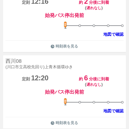
12:16
2
定刻
約
分後に到着
(
)
遅れなし
始発バス停出発前
地図で確認
時刻表を見る
西川08
(川口市立高校先回り)上青木循環ゆき
12:20
6
定刻
約
分後に到着
(
)
遅れなし
始発バス停出発前
地図で確認
時刻表を見る