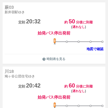
蕨03
新井宿駅ゆき
20:32
50
定刻
約
分後に到着
(
)
遅れなし
始発バス停出発前
地図で確認
時刻表を見る
川18
鳩ヶ谷公団住宅ゆき
20:42
60
定刻
約
分後に到着
(
)
遅れなし
始発バス停出発前