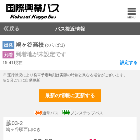
戻る
バス接近情報
鳩ヶ谷高校
出発
(のりば:1)
到着地が未設定です
到着
19:41現在
設定する
19じ41ふん現在
※ 運行状況により発車予定時刻は実際の時刻と異なる場合がございます。
※１分ごとに自動更新
最新の情報に更新する
通常バス
ノンステップバス
蕨03-2
鳩ヶ谷駅西口ゆき