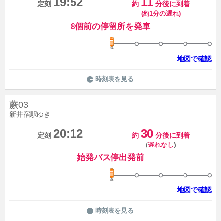
19:52
11
定刻
約
分後に到着
(約1分の遅れ)
8個前の停留所を発車
地図で確認
時刻表を見る
蕨03
新井宿駅ゆき
20:12
30
定刻
約
分後に到着
(
)
遅れなし
始発バス停出発前
地図で確認
時刻表を見る