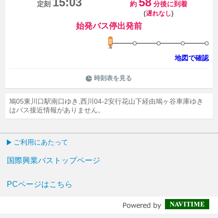
15:03
58
定刻
約
分後に到着
(
)
遅れなし
始発バス停出発前
地図で確認
時刻表を見る
鳩05東川口駅南口ゆき,西川04-2安行花山下経由鳩ヶ谷車庫ゆき
はバス接近情報がありません。
ご利用にあたって
国際興業バストップページ
PCページはこちら