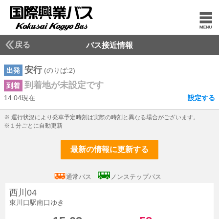
戻る
バス接近情報
安行
出発
(のりば:2)
到着地が未設定です
到着
14:04現在
設定する
14じ4ふん現在
※ 運行状況により発車予定時刻は実際の時刻と異なる場合がございます。
※１分ごとに自動更新
最新の情報に更新する
通常バス
ノンステップバス
西川04
東川口駅南口ゆき