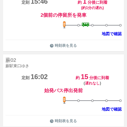
15:46
1
定刻
約
分後に到着
(約1分の遅れ)
2個前の停留所を発車
地図で確認
時刻表を見る
蕨02
蕨駅東口ゆき
16:02
15
定刻
約
分後に到着
(
)
遅れなし
始発バス停出発前
地図で確認
時刻表を見る