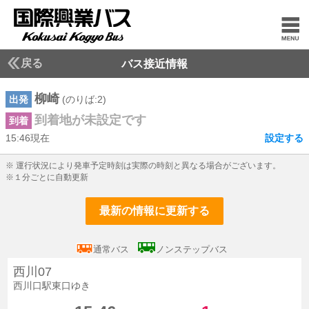
戻る
バス接近情報
柳崎
出発
(のりば:2)
到着地が未設定です
到着
15:46現在
設定する
15じ46ふん現在
※ 運行状況により発車予定時刻は実際の時刻と異なる場合がございます。
※１分ごとに自動更新
最新の情報に更新する
通常バス
ノンステップバス
西川07
西川口駅東口ゆき