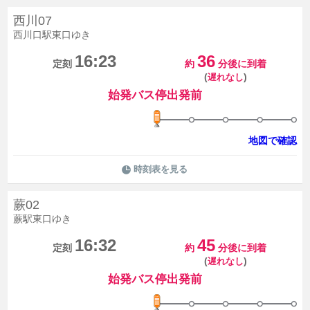
西川07
西川口駅東口ゆき
16:23
36
定刻
約
分後に到着
(
)
遅れなし
始発バス停出発前
地図で確認
時刻表を見る
蕨02
蕨駅東口ゆき
16:32
45
定刻
約
分後に到着
(
)
遅れなし
始発バス停出発前