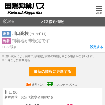
戻る
バス接近情報
川口高校
出発
(のりば:11)
到着地が未設定です
到着
11:38現在
設定する
11じ38ふん現在
※ 運行状況により発車予定時刻は実際の時刻と異なる場合がございます。
※１分ごとに自動更新
最新の情報に更新する
通常バス
ノンステップバス
川口06
新郷循環 見沼代親水公園駅ゆき