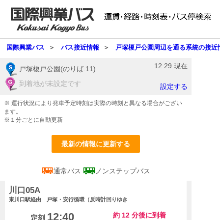
国際興業バス
＞
バス接近情報
＞
戸塚榎戸公園周辺を通る系統の接近
12:29
現在
戸塚榎戸公園(のりば:11)
到着地が未設定です
設定する
※ 運行状況により発車予定時刻は実際の時刻と異なる場合がござい
ます。
※１分ごとに自動更新
最新の情報に更新する
通常バス
ノンステップバス
川口05A
東川口駅経由 戸塚・安行循環（反時計回り
ゆき
12:40
約
12
分後に到着
定刻