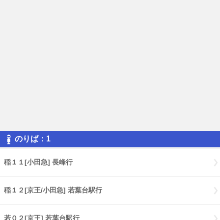
のりば：1
稲１１[小田急] 長峰行
稲１２[京王/小田急] 若葉台駅行
若０２[京王] 若葉台駅行