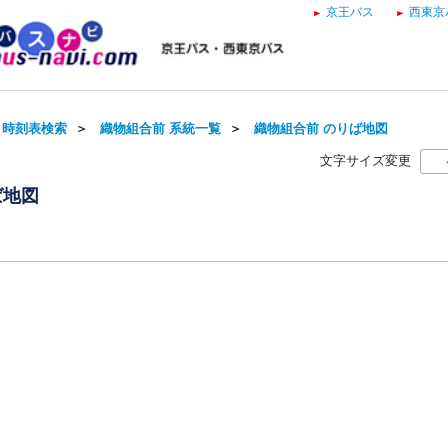
京王バス
西東京
・時刻表検索
＞
織物組合前 系統一覧
＞
織物組合前 のりば地図
文字サイズ変更
ば地図