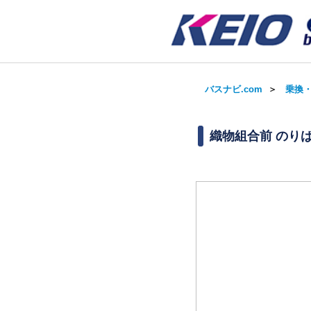
バスナビ.com
＞
乗換
織物組合前 のり