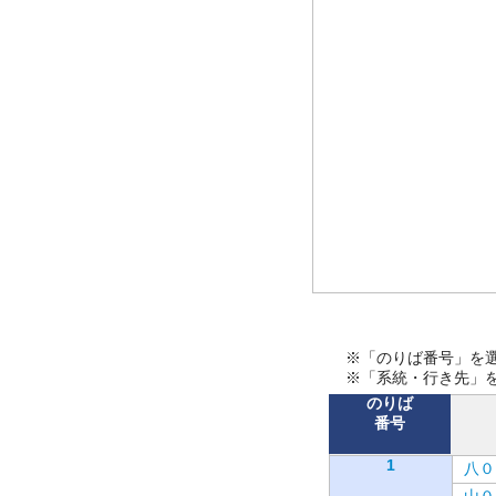
※「のりば番号」を
※「系統・行き先」
のりば
番号
1
八０