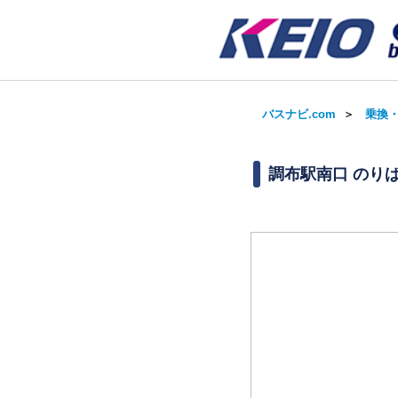
バスナビ.com
＞
乗換
調布駅南口 のり