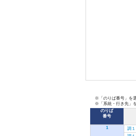
※「のりば番号」を
※「系統・行き先」
のりば
番号
1
調１