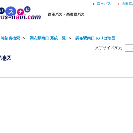
京王バス
西東京
・時刻表検索
＞
調布駅南口 系統一覧
＞
調布駅南口 のりば地図
文字サイズ変更
ば地図