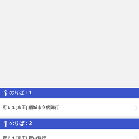
のりば：1
府６１[京王] 稲城市立病院行
のりば：2
府６１[京王] 府中駅行