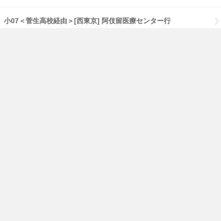
小07＜菅生高校経由＞[西東京] 阿伎留医療センター行
小13[西東京] 菅生高校行
小14＜学びの城経由＞[西東京] 菅生高校行
ご利用にあたって
バスナビ.comトップページ
English
PCページはこちら