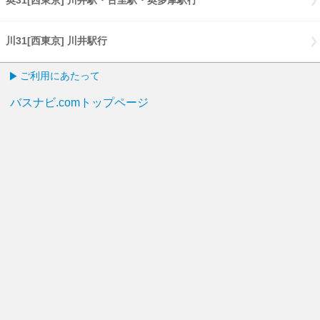
奥31[西東京] 川井駅・古里駅・奥多摩駅行
川31[西東京] 川井駅行
ご利用にあたって
バスナビ.comトップページ
English
PCページはこちら