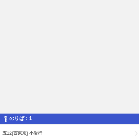
のりば：1
五12[西東京] 小岩行