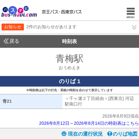
お知らせ
2件のお知らせがあります
戻る
時刻表
青梅駅
おうめえき
おうめえき
のりば 1
※時刻表は以下の行先・系統の時刻を合わせて表示しています
＜千ヶ瀬２丁目経由＞[西東京] 河辺
青21
青21
駅南口行
千ヶ瀬２丁目経由[西東京] 
2026年8月9日現在
2026年8月12日～2026年8月14日の時刻表はこちら
現在の運行状況
のりば地図