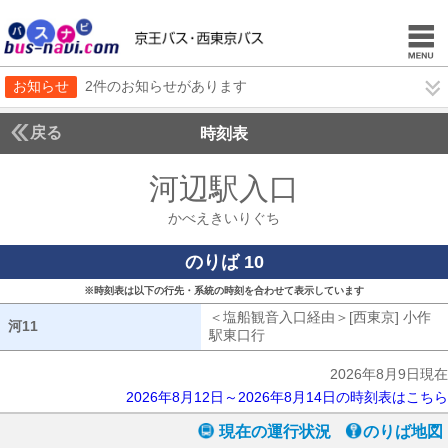
お知らせ
2件のお知らせがあります
戻る
時刻表
河辺駅入口
かべえき
かべえきいりぐち
のりば 10
※時刻表は以下の行先・系統の時刻を合わせて表示しています
＜塩船観音入口経由＞[西東京] 小作
河11
河11
駅東口行
塩船観音入口経由[西東京] 
2026年8月9日現在
2026年8月12日～2026年8月14日の時刻表はこちら
現在の運行状況
のりば地図