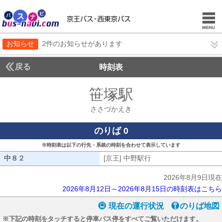
お知らせ
2件のお知らせがあります
戻る
時刻表
笹塚駅
ささづかえ
ささづかえき
のりば 0
※時刻表は以下の行先・系統の時刻を合わせて表示しています
中８２
中８２
[京王] 中野駅行
[京王] 中野駅行
2026年8月9日現在
2026年8月12日～2026年8月15日の時刻表はこちら
現在の運行状況
のりば地図
※下記の時刻をタッチすると停車バス停をすべてご覧いただけます。