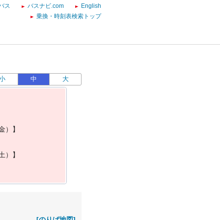
バス
バスナビ.com
English
乗換・時刻表検索トップ
小
中
大
金
）
】
土
）
】
[のりば地図]