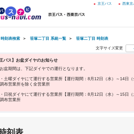
京王バス
西東京
・時刻表検索
＞
笹塚二丁目 系統一覧
＞
笹塚二丁目 時刻表
文字サイズ変更
王バス】お盆ダイヤのお知らせ
お
盆
期
間
は
、
下
記
ダ
イ
ヤ
で
の
運
行
と
な
り
ま
す
。
・
土
曜
ダ
イ
ヤ
に
て
運
行
す
る
営
業
所
【
運
行
期
間
：
8
月
1
2
日
（
水
）
～
1
4
日
（
調
布
営
業
所
を
除
く
全
営
業
所
・
日
祝
ダ
イ
ヤ
に
て
運
行
す
る
営
業
所
【
運
行
期
間
：
8
月
1
2
日
（
水
）
～
1
5
日
（
調
布
営
業
所
 時刻表