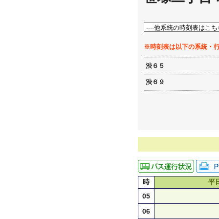
※時刻表は以下の系統・
渋６５
渋６９
時
平
05
06