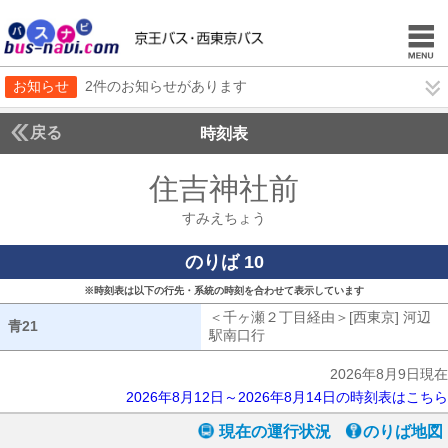
お知らせ
2件のお知らせがあります
戻る
時刻表
住吉神社前
すみえち
すみえちょう
のりば 10
※時刻表は以下の行先・系統の時刻を合わせて表示しています
＜千ヶ瀬２丁目経由＞[西東京] 河辺
青21
青21
駅南口行
千ヶ瀬２丁目経由[西東京] 
2026年8月9日現在
2026年8月12日～2026年8月14日の時刻表はこちら
現在の運行状況
のりば地図