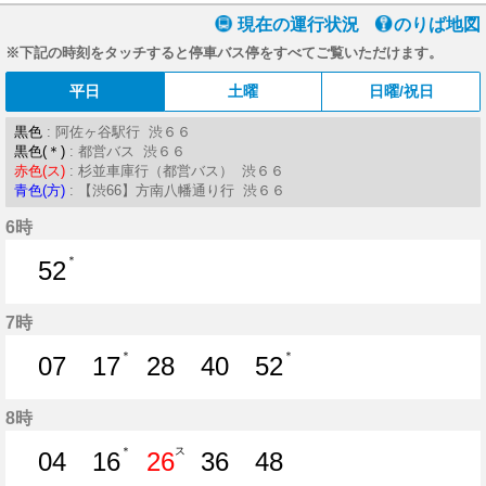
現在の運行状況
のりば地図
※下記の時刻をタッチすると停車バス停をすべてご覧いただけます。
平日
土曜
日曜/祝日
黒色
: 阿佐ヶ谷駅行 渋６６
黒色(＊)
: 都営バス 渋６６
赤色(ス)
: 杉並車庫行（都営バス） 渋６６
青色(方)
: 【渋66】方南八幡通り行 渋６６
6時
＊
52
52分はつ
7時
＊
＊
07
17
28
40
52
7分はつ
17分はつ
28分はつ
40分はつ
52分はつ
8時
＊
ス
04
16
26
36
48