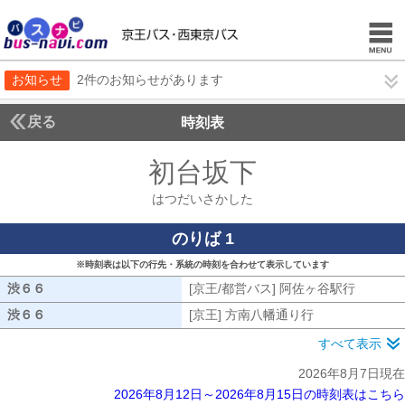
お知らせ
2件のお知らせがあります
戻る
時刻表
初台坂下
はつだいさ
はつだいさかした
のりば 1
※時刻表は以下の行先・系統の時刻を合わせて表示しています
渋６６
渋６６
[京王/都営バス] 阿佐ヶ谷駅行
[京王/
渋６６
渋６６
[京王] 方南八幡通り行
[京王] 方南八
すべて表示
2026年8月7日現在
2026年8月12日～2026年8月15日の時刻表はこちら