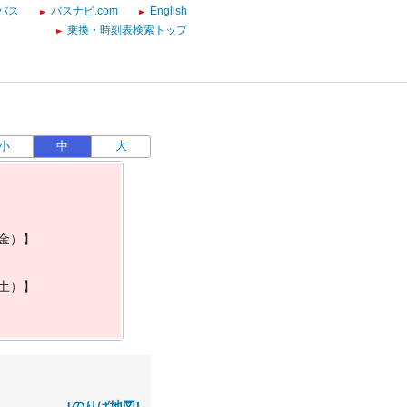
バス
バスナビ.com
English
乗換・時刻表検索トップ
小
中
大
金
）
】
土
）
】
[のりば地図]