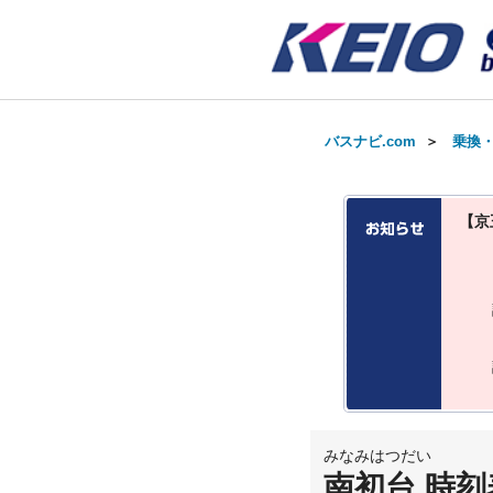
バスナビ.com
＞
乗換
【京
みなみはつだい
南初台 時刻