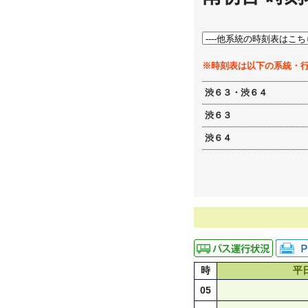
※時刻表は以下の系統・
渋６３・渋６４
渋６３
渋６４
時
平
05