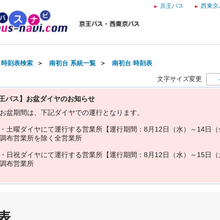
京王バス
西東京
・時刻表検索
＞
南初台 系統一覧
＞
南初台 時刻表
文字サイズ変更
王バス】お盆ダイヤのお知らせ
お
盆
期
間
は
、
下
記
ダ
イ
ヤ
で
の
運
行
と
な
り
ま
す
。
・
土
曜
ダ
イ
ヤ
に
て
運
行
す
る
営
業
所
【
運
行
期
間
：
8
月
1
2
日
（
水
）
～
1
4
日
（
調
布
営
業
所
を
除
く
全
営
業
所
・
日
祝
ダ
イ
ヤ
に
て
運
行
す
る
営
業
所
【
運
行
期
間
：
8
月
1
2
日
（
水
）
～
1
5
日
（
調
布
営
業
所
表