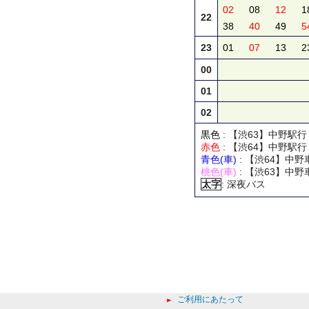
02
08
12
1
22
38
40
49
5
23
01
07
13
2
00
01
02
黒色
: 【渋63】中野駅
赤色
: 【渋64】中野駅
青色(車)
: 【渋64】中
桃色(車)
: 【渋63】中
太字
: 深夜バス
ご利用にあたって