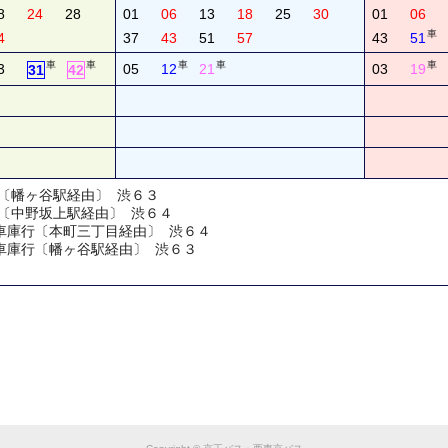
8
24
28
01
06
13
18
25
30
01
06
車
4
37
43
51
57
43
51
車
車
車
車
車
3
05
12
21
03
19
31
42
行〔幡ヶ谷駅経由〕 渋６３
行〔中野坂上駅経由〕 渋６４
野車庫行〔本町三丁目経由〕 渋６４
野車庫行〔幡ヶ谷駅経由〕 渋６３