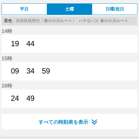
平日
土曜
日曜/祝日
黒色
: 渋谷区役所行〔春の小川ルート〕 ハチ公バス 春の小川ルート
14時
19
44
19分はつ
44分はつ
15時
09
34
59
9分はつ
34分はつ
59分はつ
16時
24
49
24分はつ
49分はつ
すべての時刻表を表示