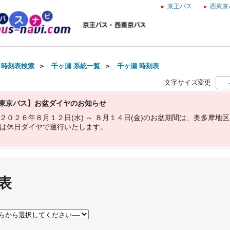
京王バス
西東京
・時刻表検索
＞
千ヶ瀬 系統一覧
＞
千ヶ瀬 時刻表
文字サイズ変更
東京バス】お盆ダイヤのお知らせ
２
０
２
６
年
８
月
１
２
日
(
水
)
～
８
月
１
４
日
(
金
)
の
お
盆
期
間
は
、
奥
多
摩
地
区
は
休
日
ダ
イ
ヤ
で
運
行
い
た
し
ま
す
。
表