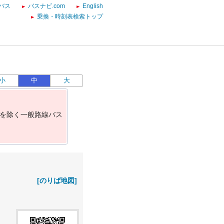
バス
バスナビ.com
English
乗換・時刻表検索トップ
小
中
大
を
除
く
一
般
路
線
バ
ス
[のりば地図]