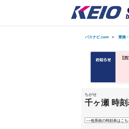
バスナビ.com
＞
乗換
【西
ちがせ
千ヶ瀬 時刻