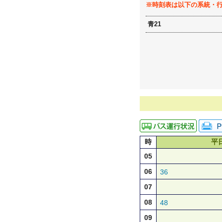
※時刻表は以下の系統・
青21
時
平
05
06
36
07
08
48
09