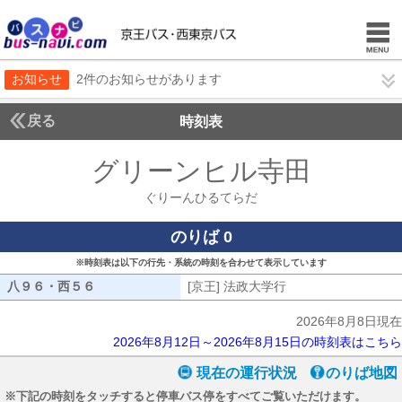
お知らせ
2件のお知らせがあります
戻る
時刻表
グリーンヒル寺田
ぐりー
ぐりーんひるてらだ
のりば 0
※時刻表は以下の行先・系統の時刻を合わせて表示しています
八９６・西５６
八９６・西５６
[京王] 法政大学行
[京王] 法政大学行
2026年8月8日現在
2026年8月12日～2026年8月15日の時刻表はこちら
現在の運行状況
のりば地図
※下記の時刻をタッチすると停車バス停をすべてご覧いただけます。