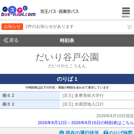
お知らせ
2件のお知らせがあります
戻る
時刻表
だいり谷戸公園
だいり
だいりやとこうえん
のりば 1
※時刻表は以下の行先・系統の時刻を合わせて表示しています
南６２
南６２
[京王] 多摩美術大学行
[京王] 多摩美
南６２
南６２
[京王] 水甫団地入口行
[京王] 水甫団
2026年8月10日現在
2026年8月12日～2026年8月15日の時刻表はこちら
現在の運行状況
のりば地図