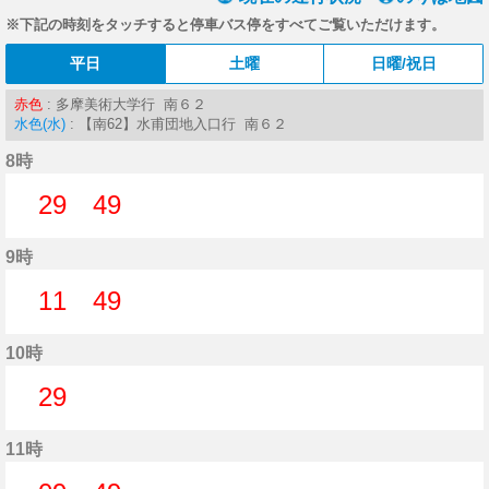
※下記の時刻をタッチすると停車バス停をすべてご覧いただけます。
平日
土曜
日曜/祝日
赤色
: 多摩美術大学行 南６２
水色(水)
: 【南62】水甫団地入口行 南６２
8時
29
49
29分はつ
49分はつ
9時
11
49
11分はつ
49分はつ
10時
29
29分はつ
11時