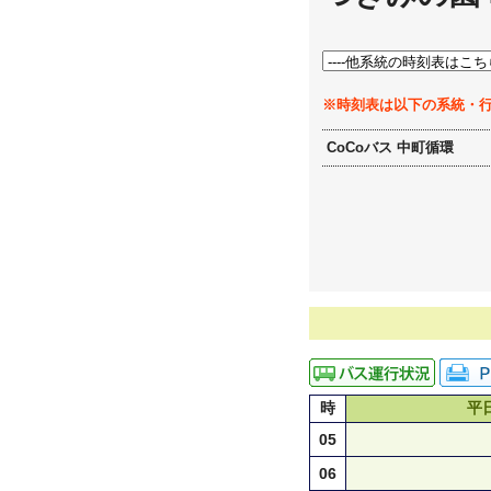
※時刻表は以下の系統・
CoCoバス 中町循環
時
平
05
06