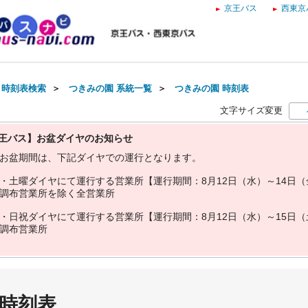
京王バス
西東京
・時刻表検索
＞
つきみの園 系統一覧
＞
つきみの園 時刻表
文字サイズ変更
王バス】お盆ダイヤのお知らせ
お
盆
期
間
は
、
下
記
ダ
イ
ヤ
で
の
運
行
と
な
り
ま
す
。
・
土
曜
ダ
イ
ヤ
に
て
運
行
す
る
営
業
所
【
運
行
期
間
：
8
月
1
2
日
（
水
）
～
1
4
日
（
調
布
営
業
所
を
除
く
全
営
業
所
・
日
祝
ダ
イ
ヤ
に
て
運
行
す
る
営
業
所
【
運
行
期
間
：
8
月
1
2
日
（
水
）
～
1
5
日
（
調
布
営
業
所
 時刻表