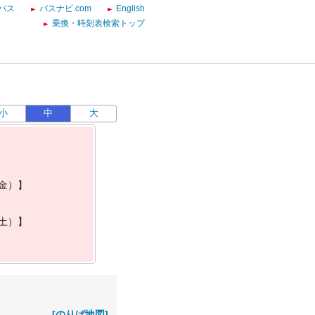
バス
バスナビ.com
English
乗換・時刻表検索トップ
小
中
大
金
）
】
土
）
】
[のりば地図]