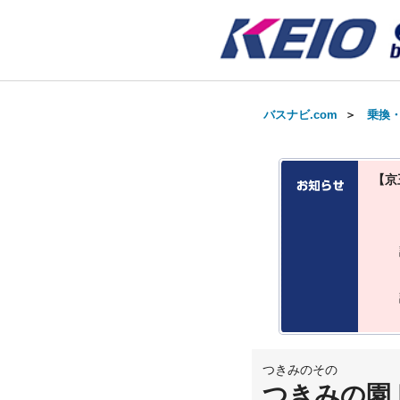
バスナビ.com
＞
乗換
【京
つきみのその
つきみの園