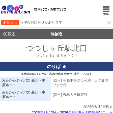
お知らせ
2件のお知らせがあります
戻る
時刻表
つつじヶ丘駅北口
つつじ
つつじがおかえききたくち
のりば ★
※時刻表は以下の行先・系統の時刻を合わせて表示しています
みたかシティバス 新川・中
[京王] 三鷹中央防災公園・元気創造
原ルート
みたかシティバス 新川・中原ルート
プラザ行
[京王] 三鷹中央防災公園・
みたかシティバス 新川・中
[京王] 杏林大学病院行
[京王] 杏林大
原ルート
みたかシティバス 新川・中原ルート
2026年8月9日現在
2026年8月12日～2026年8月15日の時刻表はこちら