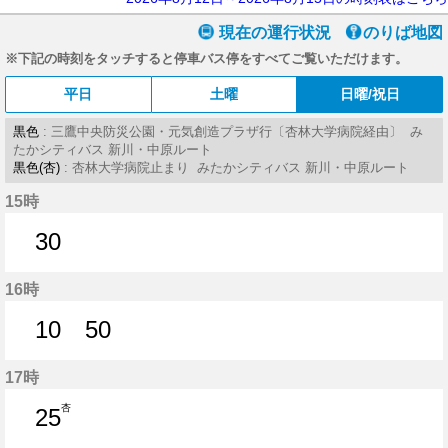
現在の運行状況
のりば地図
※下記の時刻をタッチすると停車バス停をすべてご覧いただけます。
平日
土曜
日曜/祝日
黒色
: 三鷹中央防災公園・元気創造プラザ行〔杏林大学病院経由〕 み
たかシティバス 新川・中原ルート
黒色(杏)
: 杏林大学病院止まり みたかシティバス 新川・中原ルート
15時
30
30分はつ
16時
10
50
10分はつ
50分はつ
17時
杏
25
25分はつ