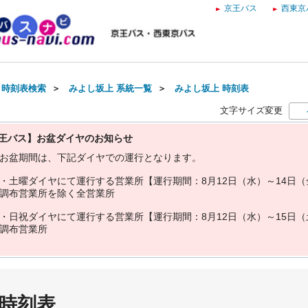
京王バス
西東京
・時刻表検索
＞
みよし坂上 系統一覧
＞
みよし坂上 時刻表
文字サイズ変更
王バス】お盆ダイヤのお知らせ
お
盆
期
間
は
、
下
記
ダ
イ
ヤ
で
の
運
行
と
な
り
ま
す
。
・
土
曜
ダ
イ
ヤ
に
て
運
行
す
る
営
業
所
【
運
行
期
間
：
8
月
1
2
日
（
水
）
～
1
4
日
（
調
布
営
業
所
を
除
く
全
営
業
所
・
日
祝
ダ
イ
ヤ
に
て
運
行
す
る
営
業
所
【
運
行
期
間
：
8
月
1
2
日
（
水
）
～
1
5
日
（
調
布
営
業
所
 時刻表