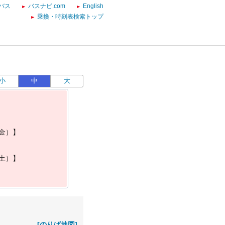
バス
バスナビ.com
English
乗換・時刻表検索トップ
小
中
大
金
）
】
土
）
】
[のりば地図]