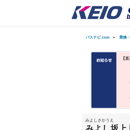
バスナビ.com
＞
乗換
【京
みよしさかうえ
みよし坂上