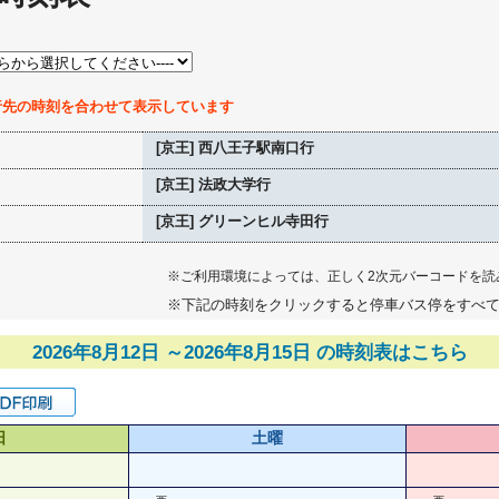
行先の時刻を合わせて表示しています
[京王] 西八王子駅南口行
[京王] 法政大学行
[京王] グリーンヒル寺田行
※ご利用環境によっては、正しく2次元バーコードを読
※下記の時刻をクリックすると停車バス停をすべ
2026年8月12日 ～2026年8月15日 の時刻表はこちら
日
土曜