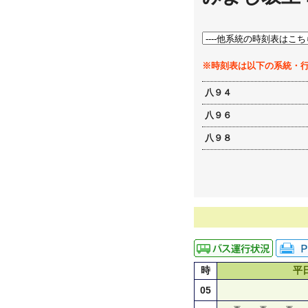
※時刻表は以下の系統・
八９４
八９６
八９８
時
平
05