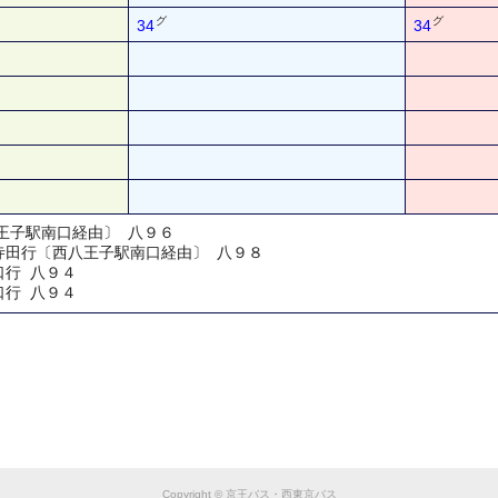
グ
グ
34
34
八王子駅南口経由〕 八９６
ル寺田行〔西八王子駅南口経由〕 八９８
口行 八９４
口行 八９４
Copyright © 京王バス・西東京バス