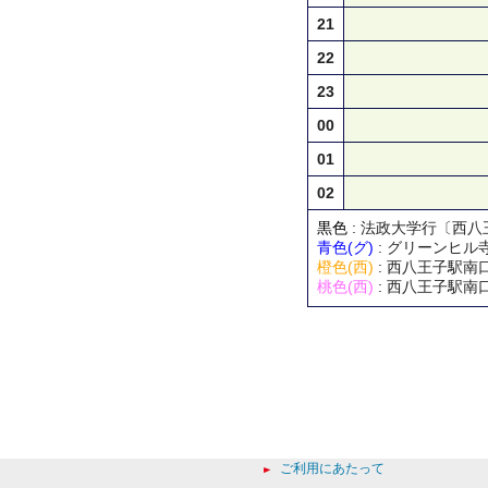
21
22
23
00
01
02
黒色
: 法政大学行〔西
青色(グ)
: グリーンヒ
橙色(西)
: 西八王子駅南
桃色(西)
: 西八王子駅南
ご利用にあたって