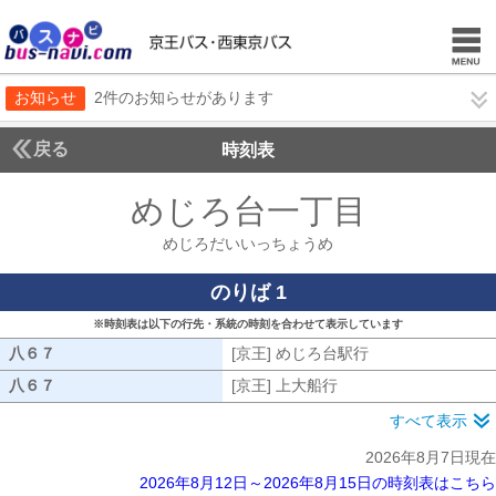
お知らせ
2件のお知らせがあります
戻る
時刻表
めじろ台一丁目
めじろ
めじろだいいっちょうめ
のりば 1
※時刻表は以下の行先・系統の時刻を合わせて表示しています
八６７
八６７
[京王] めじろ台駅行
[京王] めじろ台駅
八６７
八６７
[京王] 上大船行
[京王] 上大船行
すべて表示
2026年8月7日現在
2026年8月12日～2026年8月15日の時刻表はこちら