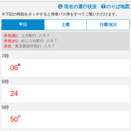
現在の運行状況
のりば地図
※下記の時刻をタッチすると停車バス停をすべてご覧いただけます。
平日
土曜
日曜/祝日
赤色(船)
: 上大船行 八６７
赤色(め)
: めじろ台駅行 八６７
赤色
: 東京家政学院行 八６７
7時
船
06
6分はつ
8時
24
24分はつ
9時
め
50
50分はつ